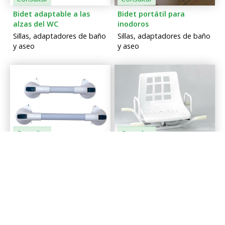
Bidet adaptable a las
Bidet portátil para
alzas del WC
inodoros
Sillas, adaptadores de baño
Sillas, adaptadores de baño
y aseo
y aseo
Consultar
Consultar
Asidera de succión de 30
Asiento giratorio para
ó 40 cm.
bañera
Sillas, adaptadores de baño
Sillas, adaptadores de baño
y aseo
y aseo