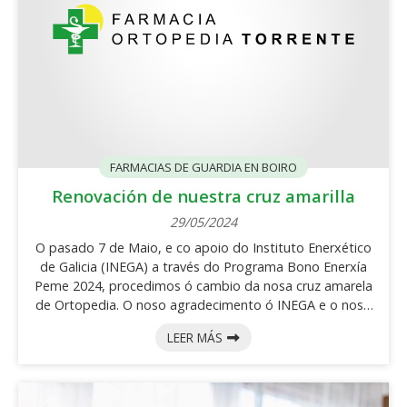
FARMACIAS DE GUARDIA EN BOIRO
Renovación de nuestra cruz amarilla
29/05/2024
O pasado 7 de Maio, e co apoio do Instituto Enerxético
de Galicia (INEGA) a través do Programa Bono Enerxía
Peme 2024, procedimos ó cambio da nosa cruz amarela
de Ortopedia. O noso agradecimento ó INEGA e o noso
proveedor MAUPE ASTURIAS pola súa dilixencia e
LEER MÁS
profesionalidade.