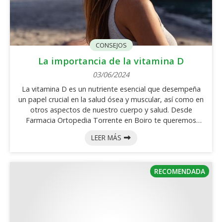
CONSEJOS
La importancia de la vitamina D
03/06/2024
La vitamina D es un nutriente esencial que desempeña
un papel crucial en la salud ósea y muscular, así como en
otros aspectos de nuestro cuerpo y salud. Desde
Farmacia Ortopedia Torrente en Boiro te queremos
ayudar a que descubras en mayor profundidad la
LEER MÁS
importancia de la vitamina D y cómo se vincula
directamente con nuestra calidad de vida. La función de
la vitamina D La vitamina D es vital para la absorción de
calcio y fósforo en el intestino, dos minerales
fundamentales para la formación y ...