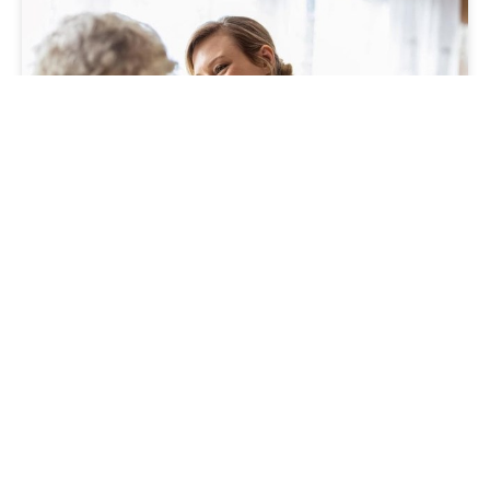
CONSEJOS
Medidas posturales en el cuidador de un
paciente encamado
01/04/2024
En la Farmacia Ortopedia Torrente estamos
comprometidos no solo con la salud de nuestros
pacientes enfermos, sino también con el bienestar de