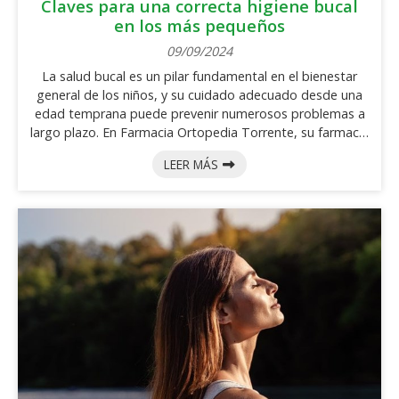
Claves para una correcta higiene bucal
en los más pequeños
09/09/2024
La salud bucal es un pilar fundamental en el bienestar
general de los niños, y su cuidado adecuado desde una
edad temprana puede prevenir numerosos problemas a
largo plazo. En Farmacia Ortopedia Torrente, su farmacia
de en Boiro de confianza, entendemos la importancia de
LEER MÁS
inculcar hábitos de higiene dental en los más pequeños y
de atender cada aspecto de su salud bucal, incluyendo
algunos aspectos muy concretos que hemos querido
abordar en este artículo. ¡Tome buena nota! La base de
una higiene ...