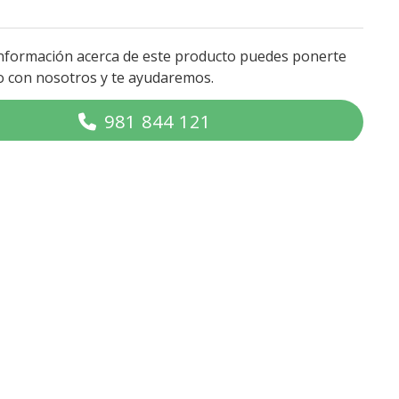
nformación acerca de este producto puedes ponerte
o con nosotros y te ayudaremos.
981 844 121
CONTACTAR POR EMAIL
tirse más cómodos.