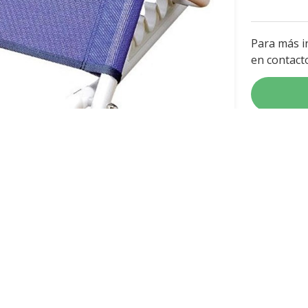
Para más i
en contact
ce que las personas que permanecen en la cama puedan sen
omer, leer, ver la televisión o simplemente incorporarse.