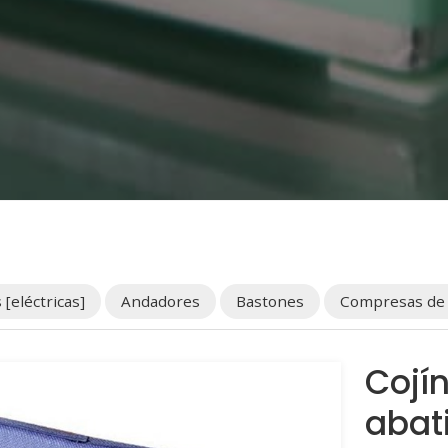
 [eléctricas]
Andadores
Bastones
Compresas de c
Cojí
abat