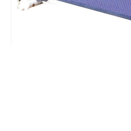
Descripción:
Este respaldo de cama abatible (32.5º a 70º) ha
Pueden colocarse en la postura que deseen para c
Sus características son las siguientes: