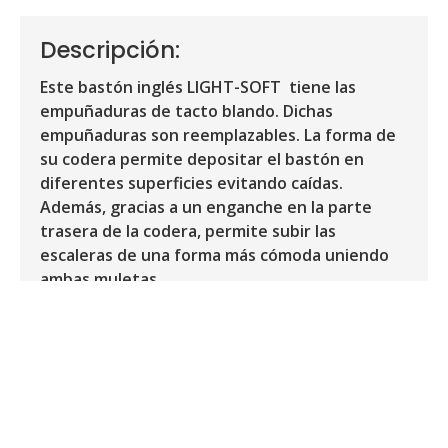
Descripción:
Este bastón inglés LIGHT-SOFT tiene las
empuñaduras de tacto blando. Dichas
empuñaduras son reemplazables. La forma de
su codera permite depositar el bastón en
diferentes superficies evitando caídas.
Además, gracias a un enganche en la parte
trasera de la codera, permite subir las
escaleras de una forma más cómoda uniendo
ambas muletas.
La inclinación de su codera hace que su apoyo
sea mucho más cómodo.
Sus características son las siguientes:
Fabricado en aluminio